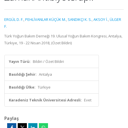
ERGÜL D. F.
,
PEHLİVANLAR KÜÇÜK M.
,
SANDIKÇI K. S.
,
AKSOY İ.
,
ÜLGER
F.
Türk Yoğun Bakım Derneği 19. Ulusal Yoğun Bakım Kongresi, Antalya,
Türkiye, 19 - 22 Nisan 2018, (Özet Bildiri)
Yayın Türü:
Bildiri / Özet Bildiri
Basıldığı Şehir:
Antalya
Basıldığı Ülke:
Türkiye
Karadeniz Teknik Üniversitesi Adresli:
Evet
Paylaş