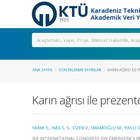
Karadeniz Tekni
Akademik Veri 
Ara
ANA SAYFA
SON EKLENEN YAYINLAR
KARIN AĞRISI ILE
Karın ağrısı ile preze
YANIK E.
,
NAS S. S.
,
ÖZER V.
,
İMAMOĞLU M.
,
PASLI S
3rd INTERNATIONAL CONGRESS ON EMERGENCY MEDICIN