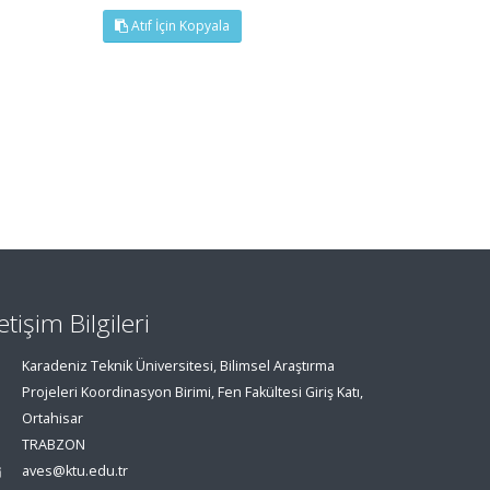
Atıf İçin Kopyala
letişim Bilgileri
Karadeniz Teknik Üniversitesi, Bilimsel Araştırma
Projeleri Koordinasyon Birimi, Fen Fakültesi Giriş Katı,
Ortahisar
TRABZON
aves@ktu.edu.tr