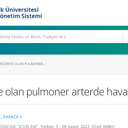
k Üniversitesi
Yönetim Sistemi
 PREZENTE OLAN PULMONER ...
nte olan pulmoner arterde hava
.
,
KARACA Y.
E "ICON-EM", Türkiye, 5 - 08 Kasım 2023, (Özet Bildiri)