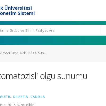
k Üniversitesi
Yönetim Sistemi
Z KSANTOMATOZISLI OLGU SUN...
tomatozisli olgu sunumu
GUT B.
,
DİLBER B.
,
CANSU A.
san 2017, (Özet Bildiri)