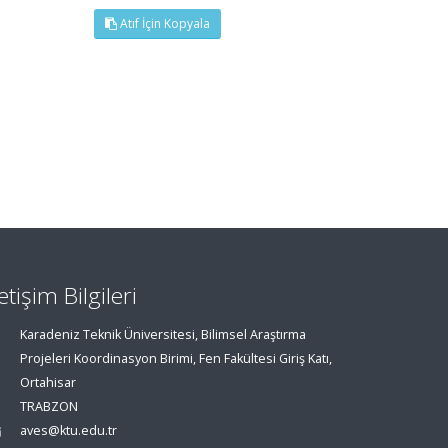
Atıf İçin Kopyala
letişim Bilgileri
Karadeniz Teknik Üniversitesi, Bilimsel Araştırma
Projeleri Koordinasyon Birimi, Fen Fakültesi Giriş Katı,
Ortahisar
TRABZON
aves@ktu.edu.tr