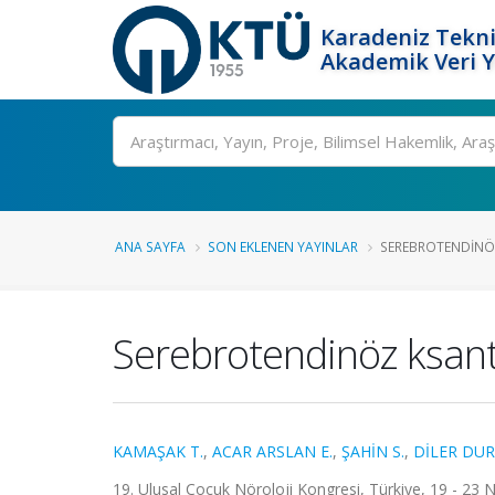
Karadeniz Tekni
Akademik Veri 
Ara
ANA SAYFA
SON EKLENEN YAYINLAR
SEREBROTENDINÖ
Serebrotendinöz ksan
KAMAŞAK T.
,
ACAR ARSLAN E.
,
ŞAHİN S.
,
DİLER DUR
19. Ulusal Çocuk Nöroloji Kongresi, Türkiye, 19 - 23 Ni