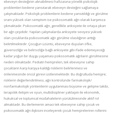
ebeveyn desteğinin alınabilmesi hafızasına yönelik psikolojik
problemleri bedene yansıtarak ebeveyn desteğini sağlamaya
çalışmaktadır. Psikolojik problemlerin bedene yansıtıldığı ve görülme
oranı yüksek olan semptom ise psikosomatik ağrı olarak karşımıza
çıkmaktadır. Psikosomatik ağrı, genellikle anksiyete ile ortaya çıkan
bir ağrı çeşididir. Yapılan çalışmalarda anksiyete seviyesi yüksek
olan çocuklarda psikosomatik ağrı görülme olasılığının arttığı
belirtilmektedir. Çocuğun üzüntü, ebeveyne duyulan öfke,
güvensizliğe ve belirsizliğe bağlı anksiyete gibi ifade edemeyeceği
kadar yoğun bir duygu yaşaması psikosomatik ağrıların görülmesine
neden olmaktadır. Pediatri hemşireleri, tek ebeveyne sahip
çocukların karşı karşıya kaldığı risklerin belirlenmesi ve
önlenmesinde öncül görevi üstlenmektedir. Bu doğrultuda hemşire;
risklerin değerlendirilmesi, ağrı kontrolünde farmakolojik/
nonfarmakolojik yöntemlerin uygulanması büyüme ve gelişme takibi,
terapötik iletişim ve oyun, multidisipliner yaklaşım ile ekonomik,
hukuksal ve toplumsal müdahalelerin yürütülmesinde aktif rol
almaktadır. Bu derlemenin amacı tek ebeveyne sahip çocuk ve
psikosomatik ağrı ilişkisini inceleyerek çocuk hemşirelerinin rollerini