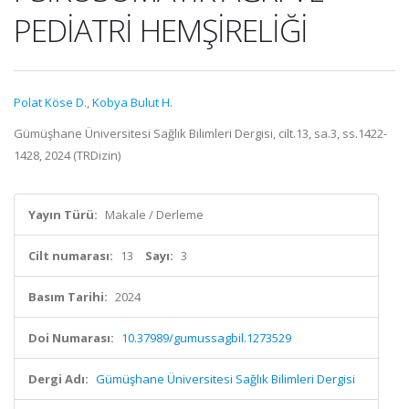
PEDİATRİ HEMŞİRELİĞİ
Polat Köse D.
,
Kobya Bulut H.
Gümüşhane Üniversitesi Sağlık Bilimleri Dergisi, cilt.13, sa.3, ss.1422-
1428, 2024 (TRDizin)
Yayın Türü:
Makale / Derleme
Cilt numarası:
13
Sayı:
3
Basım Tarihi:
2024
Doi Numarası:
10.37989/gumussagbil.1273529
Dergi Adı:
Gümüşhane Üniversitesi Sağlık Bilimleri Dergisi