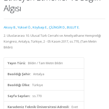
Algısı
Aksoy B.
,
Yüksel Ö.
,
Köybaşı E.
,
ÇİLİNGİR D.
,
BULUT E.
2. Uluslararası 10. Ulusal Türk Cerrahi ve Ameliyathane Hemşireliği
Kongresi, Antalya, Türkiye, 2 - 05 Kasım 2017, ss.770, (Tam Metin
Bildiri)
Yayın Türü:
Bildiri / Tam Metin Bildiri
Basıldığı Şehir:
Antalya
Basıldığı Ülke:
Türkiye
Sayfa Sayıları:
ss.770
Karadeniz Teknik Üniversitesi Adresli:
Evet