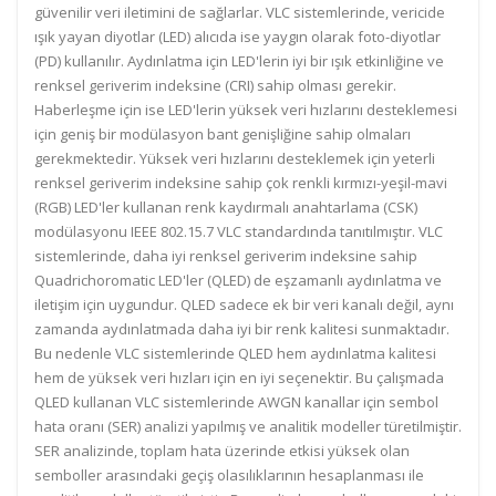
güvenilir veri iletimini de sağlarlar. VLC sistemlerinde, vericide
ışık yayan diyotlar (LED) alıcıda ise yaygın olarak foto-diyotlar
(PD) kullanılır. Aydınlatma için LED'lerin iyi bir ışık etkinliğine ve
renksel geriverim indeksine (CRI) sahip olması gerekir.
Haberleşme için ise LED'lerin yüksek veri hızlarını desteklemesi
için geniş bir modülasyon bant genişliğine sahip olmaları
gerekmektedir. Yüksek veri hızlarını desteklemek için yeterli
renksel geriverim indeksine sahip çok renkli kırmızı-yeşil-mavi
(RGB) LED'ler kullanan renk kaydırmalı anahtarlama (CSK)
modülasyonu IEEE 802.15.7 VLC standardında tanıtılmıştır. VLC
sistemlerinde, daha iyi renksel geriverim indeksine sahip
Quadrichoromatic LED'ler (QLED) de eşzamanlı aydınlatma ve
iletişim için uygundur. QLED sadece ek bir veri kanalı değil, aynı
zamanda aydınlatmada daha iyi bir renk kalitesi sunmaktadır.
Bu nedenle VLC sistemlerinde QLED hem aydınlatma kalitesi
hem de yüksek veri hızları için en iyi seçenektir. Bu çalışmada
QLED kullanan VLC sistemlerinde AWGN kanallar için sembol
hata oranı (SER) analizi yapılmış ve analitik modeller türetilmiştir.
SER analizinde, toplam hata üzerinde etkisi yüksek olan
semboller arasındaki geçiş olasılıklarının hesaplanması ile