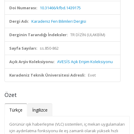
Doi Numarası:
10.31466/kfbd.1439175
Dergi Adı:
Karadeniz Fen Bilimleri Dergisi
Derginin Tarandığı İndeksler:
TR DİZİN (ULAKBİM)
Sayfa Sayıları:
ss.850-862
Açık Arşiv Koleksiyonu:
AVESİS Açık Erişim Koleksiyonu
Karadeniz Teknik Üniversitesi Adresli:
Evet
Özet
Türkçe
İngilizce
Görünür ışık haberleşme (VLC) sistemleri, iç mekan uygulamaları
için aydınlatma fonksiyonu ile eş zamanlı olarak yüksek hızlı