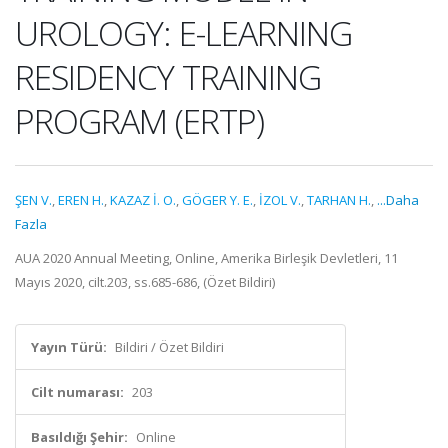
UROLOGY: E-LEARNING
RESIDENCY TRAINING
PROGRAM (ERTP)
ŞEN V.
,
EREN H.
,
KAZAZ İ. O.
,
GÖGER Y. E.
,
İZOL V.
,
TARHAN H.
,
...Daha
Fazla
AUA 2020 Annual Meeting, Online, Amerika Birleşik Devletleri, 11
Mayıs 2020, cilt.203, ss.685-686, (Özet Bildiri)
Yayın Türü:
Bildiri / Özet Bildiri
Cilt numarası:
203
Basıldığı Şehir:
Online