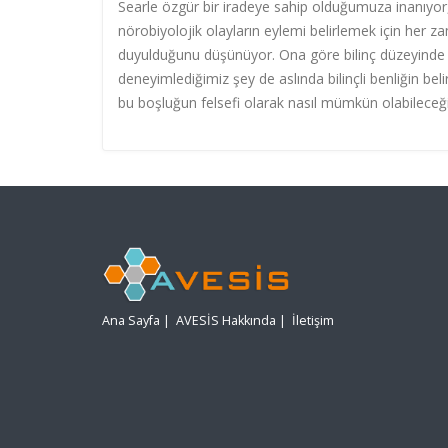
Searle özgür bir iradeye sahip olduğumuza inanıyor,
nörobiyolojik olayların eylemi belirlemek için her za
duyulduğunu düşünüyor. Ona göre bilinç düzeyinde bir 
deneyimlediğimiz şey de aslında bilinçli benliğin bel
bu boşluğun felsefi olarak nasıl mümkün olabileceğ
Ana Sayfa
|
AVESİS Hakkında
|
İletişim