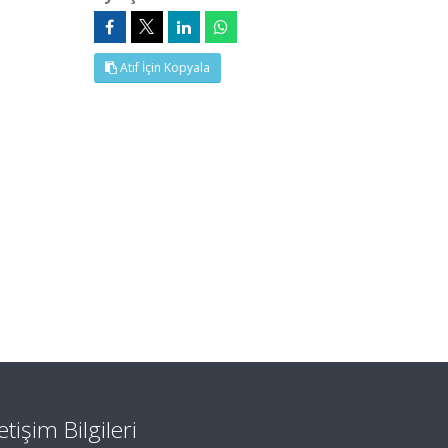
Atıf İçin Kopyala
letişim Bilgileri