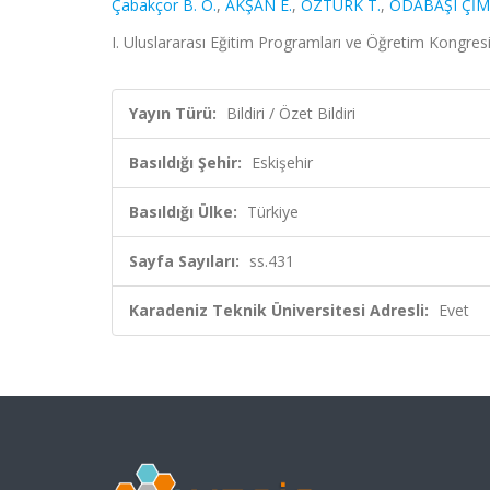
Çabakçor B. Ö.
,
AKŞAN E.
,
ÖZTÜRK T.
,
ODABAŞI ÇİM
I. Uluslararası Eğitim Programları ve Öğretim Kongresi,
Yayın Türü:
Bildiri / Özet Bildiri
Basıldığı Şehir:
Eskişehir
Basıldığı Ülke:
Türkiye
Sayfa Sayıları:
ss.431
Karadeniz Teknik Üniversitesi Adresli:
Evet