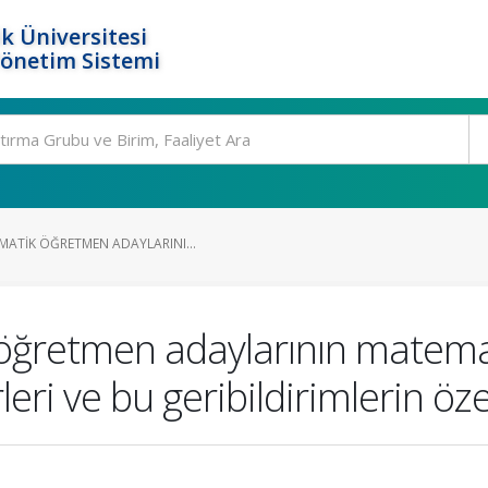
k Üniversitesi
Yönetim Sistemi
MATIK ÖĞRETMEN ADAYLARINI...
öğretmen adaylarının matemat
rleri ve bu geribildirimlerin özel