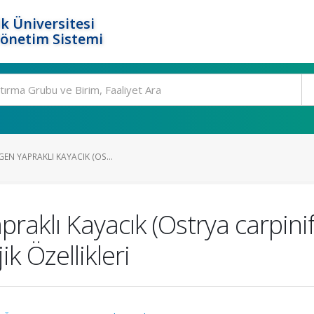
k Üniversitesi
Yönetim Sistemi
GEN YAPRAKLI KAYACIK (OS...
aklı Kayacık (Ostrya carpinifol
ik Özellikleri