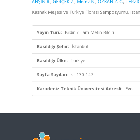
ANŞİN R.
,
GERÇEK Z.
,
Merev N.
,
ÖZKAN Z. C.
,
TERZİ
Kasnak Meşesi ve Türkiye Florası Sempozyumu, İstanbul
Yayın Türü:
Bildiri / Tam Metin Bildiri
Basıldığı Şehir:
İstanbul
Basıldığı Ülke:
Türkiye
Sayfa Sayıları:
ss.130-147
Karadeniz Teknik Üniversitesi Adresli:
Evet