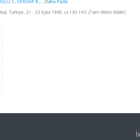
OĞLU S.
,
SERDAR B.
,
...Daha Fazla
, Türkiye, 21 - 23 Eylül 1998, ss.130-147, (Tam Metin Bildiri)
İ