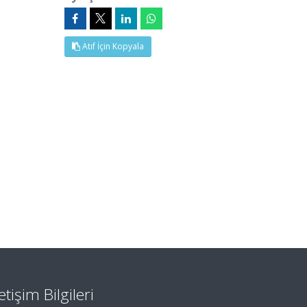
Atıf İçin Kopyala
letişim Bilgileri