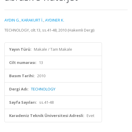
AYDIN G.
,
KARAKURT İ.
,
AYDINER K.
TECHNOLOGY, cilt.13, ss.41-48, 2010 (Hakemli Dergi)
Yayın Türü:
Makale / Tam Makale
Cilt numarası:
13
Basım Tarihi:
2010
Dergi Adı:
TECHNOLOGY
Sayfa Sayıları:
ss.41-48
Karadeniz Teknik Üniversitesi Adresli:
Evet