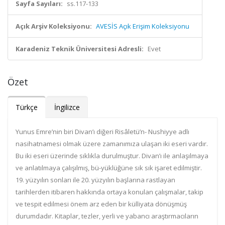
Sayfa Sayıları:
ss.117-133
Açık Arşiv Koleksiyonu:
AVESİS Açık Erişim Koleksiyonu
Karadeniz Teknik Üniversitesi Adresli:
Evet
Özet
Türkçe
İngilizce
Yunus Emre’nin biri Divan’ı diğeri Risâletü’n- Nushiyye adlı
nasihatnamesi olmak üzere zamanımıza ulaşan iki eseri vardır.
Bu iki eseri üzerinde sıklıkla durulmuştur. Divan’ı ile anlaşılmaya
ve anlatılmaya çalışılmış, bü-yüklüğüne sık sık işaret edilmiştir.
19. yüzyılın sonları ile 20. yüzyılın başlarına rastlayan
tarihlerden itibaren hakkında ortaya konulan çalışmalar, takip
ve tespit edilmesi önem arz eden bir külliyata dönüşmüş
durumdadır. Kitaplar, tezler, yerli ve yabancı araştırmacıların