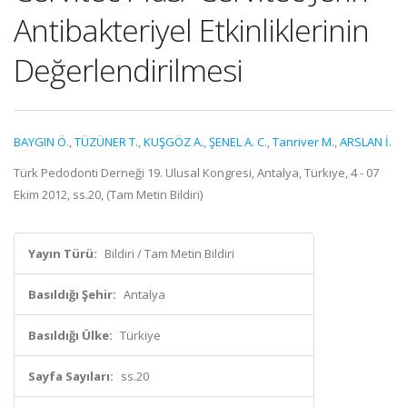
Antibakteriyel Etkinliklerinin
Değerlendirilmesi
BAYGIN Ö.
,
TÜZÜNER T.
,
KUŞGÖZ A.
,
ŞENEL A. C.
,
Tanriver M.
,
ARSLAN İ.
Türk Pedodonti Derneği 19. Ulusal Kongresi, Antalya, Türkiye, 4 - 07
Ekim 2012, ss.20, (Tam Metin Bildiri)
Yayın Türü:
Bildiri / Tam Metin Bildiri
Basıldığı Şehir:
Antalya
Basıldığı Ülke:
Türkiye
Sayfa Sayıları:
ss.20