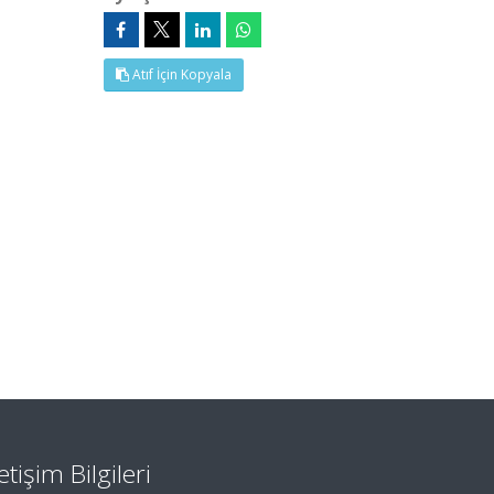
Atıf İçin Kopyala
letişim Bilgileri