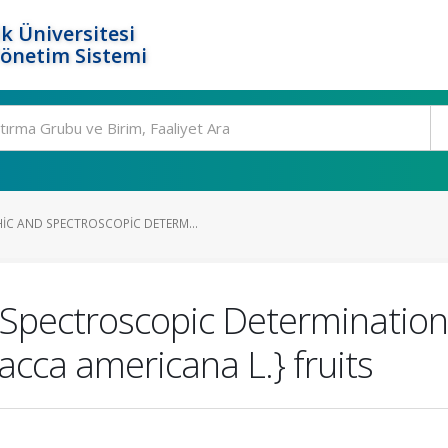
k Üniversitesi
Yönetim Sistemi
C AND SPECTROSCOPIC DETERM...
pectroscopic Determination 
cca americana L.} fruits