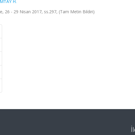
MTAY H.
iye, 26 - 29 Nisan 2017, ss.297, (Tam Metin Bildiri)
İ