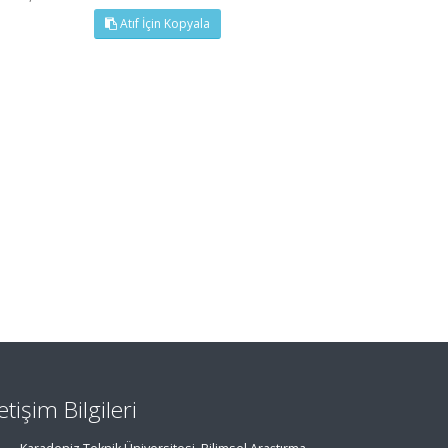
Atıf İçin Kopyala
letişim Bilgileri