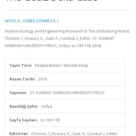
AKYOL D.
,
ÖZBEK SÖNMEZ E. İ.
Science Ecology and Engineering Research in The Globalizing Wolrd,
Christov, İ.,Strauss, E., Gad, A., Curebal ,İ, Editör, ST. KLIMENT
OHRIDSKI UNIVERSITY PRESS, Sofya, ss.109-118, 2018
Yayın Türü:
Kitapta Bölüm / Mesleki Kitap
Basım Tarihi:
2018
Yayınevi:
ST. KLIMENT OHRIDSKI UNIVERSITY PRESS
Basıldığı Şehir:
Sofya
Sayfa Sayıları:
ss.109-118
Editörler:
Christov, İ.,Strauss, E., Gad, A., Curebal ,İ, Editör