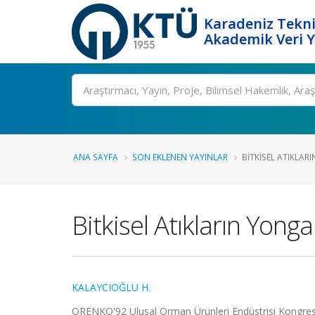
Karadeniz Tekni
Akademik Veri 
Ara
ANA SAYFA
SON EKLENEN YAYINLAR
BITKISEL ATIKLAR
Bitkisel Atıkların Yon
KALAYCIOĞLU H.
ORENKO'92 Ulusal Orman Ürünleri Endüstrisi Kongresi, T