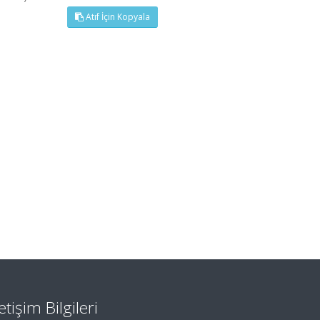
Atıf İçin Kopyala
letişim Bilgileri