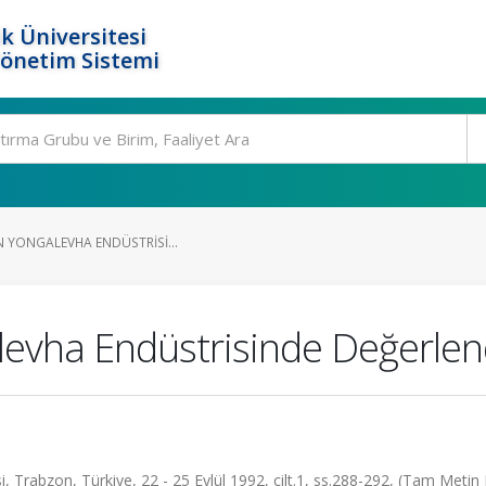
k Üniversitesi
Yönetim Sistemi
IN YONGALEVHA ENDÜSTRISI...
galevha Endüstrisinde Değerlen
rabzon, Türkiye, 22 - 25 Eylül 1992, cilt.1, ss.288-292, (Tam Metin Bi