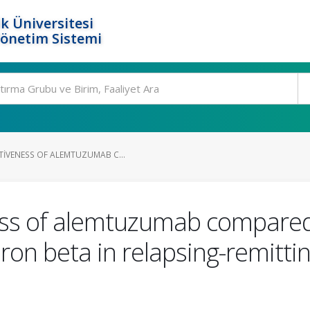
k Üniversitesi
Yönetim Sistemi
TIVENESS OF ALEMTUZUMAB C...
ess of alemtuzumab compared
ron beta in relapsing-remittin