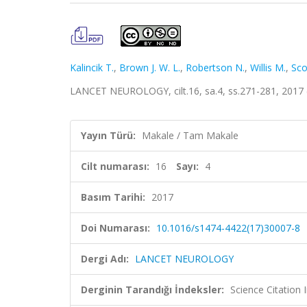
Kalincik T.
,
Brown J. W. L.
,
Robertson N.
,
Willis M.
,
Sco
LANCET NEUROLOGY, cilt.16, sa.4, ss.271-281, 2017
Yayın Türü:
Makale / Tam Makale
Cilt numarası:
16
Sayı:
4
Basım Tarihi:
2017
Doi Numarası:
10.1016/s1474-4422(17)30007-8
Dergi Adı:
LANCET NEUROLOGY
Derginin Tarandığı İndeksler:
Science Citation