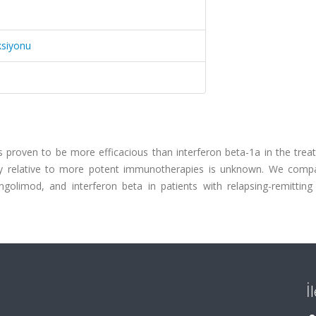
ksiyonu
proven to be more efficacious than interferon beta-1a in the trea
ficacy relative to more potent immunotherapies is unknown. We comp
golimod, and interferon beta in patients with relapsing-remitting 
İ