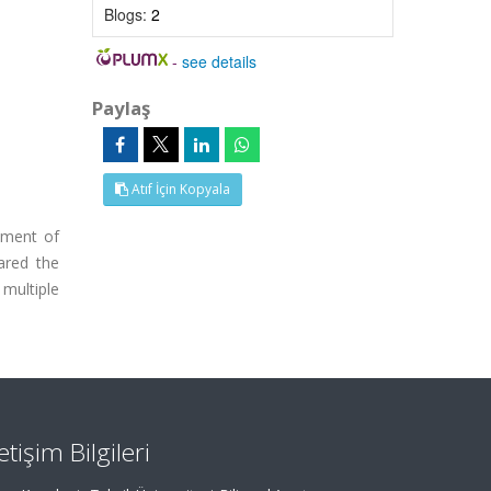
Blogs:
2
-
see details
Paylaş
Atıf İçin Kopyala
tment of
ared the
multiple
letişim Bilgileri