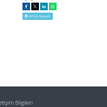
Atıf İçin Kopyala
letişim Bilgileri