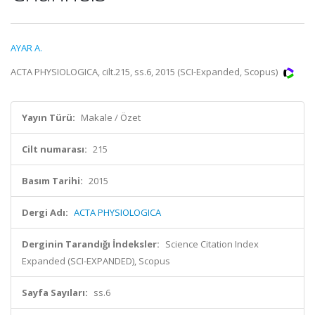
AYAR A.
ACTA PHYSIOLOGICA, cilt.215, ss.6, 2015 (SCI-Expanded, Scopus)
Yayın Türü:
Makale / Özet
Cilt numarası:
215
Basım Tarihi:
2015
Dergi Adı:
ACTA PHYSIOLOGICA
Derginin Tarandığı İndeksler:
Science Citation Index
Expanded (SCI-EXPANDED), Scopus
Sayfa Sayıları:
ss.6