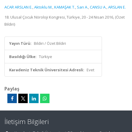
ACAR ARSLAN E.
,
Aktoklu M.
,
KAMAŞAK T.
,
Sarı A.
,
CANSU A.
,
ARSLAN E.
18. Ulusal Çocuk Nöroloji Kongresi, Türkiye, 20 - 24 Nisan 2016, (Özet
Bildiri)
Yayın Türü:
Bildiri / Özet Bildiri
Basıldığı Ülke:
Türkiye
Karadeniz Teknik Üniversitesi Adresli:
Evet
Paylaş
İletişim Bilgileri