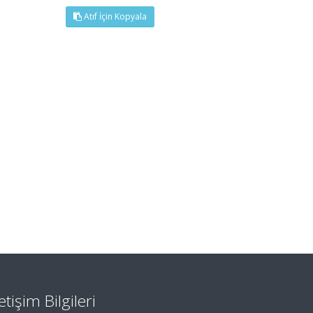
Atıf İçin Kopyala
letişim Bilgileri