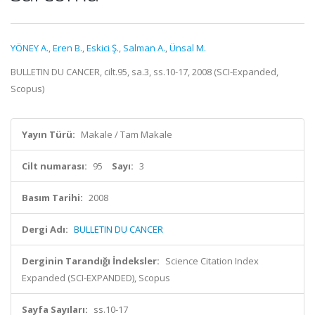
YÖNEY A.
,
Eren B.
,
Eskici Ş.
,
Salman A.
,
Ünsal M.
BULLETIN DU CANCER, cilt.95, sa.3, ss.10-17, 2008 (SCI-Expanded,
Scopus)
Yayın Türü:
Makale / Tam Makale
Cilt numarası:
95
Sayı:
3
Basım Tarihi:
2008
Dergi Adı:
BULLETIN DU CANCER
Derginin Tarandığı İndeksler:
Science Citation Index
Expanded (SCI-EXPANDED), Scopus
Sayfa Sayıları:
ss.10-17