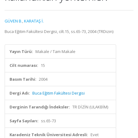
GÜVEN B.
,
KARATAŞ İ.
Buca Eğitim Fakültesi Dergisi, cilt.15, ss.65-73, 2004 (TRDizin)
Yayın Türü:
Makale / Tam Makale
Cilt numarası:
15
Basım Tarihi:
2004
Dergi Adı:
Buca Eğitim Fakültesi Dergisi
Derginin Tarandığı İndeksler:
TR DİZİN (ULAKBİM)
Sayfa Sayıları:
ss.65-73
Karadeniz Teknik Üniversitesi Adresli:
Evet