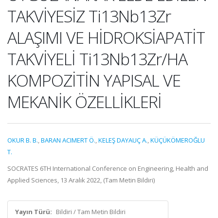
TAKVİYESİZ Ti13Nb13Zr
ALAŞIMI VE HİDROKSİAPATİT
TAKVİYELİ Ti13Nb13Zr/HA
KOMPOZİTİN YAPISAL VE
MEKANİK ÖZELLİKLERİ
OKUR B. B.
,
BARAN ACIMERT Ö.
,
KELEŞ DAYAUÇ A.
,
KÜÇÜKÖMEROĞLU
T.
SOCRATES 6TH International Conference on Engineering, Health and
Applied Sciences, 13 Aralık 2022, (Tam Metin Bildiri)
Yayın Türü:
Bildiri / Tam Metin Bildiri