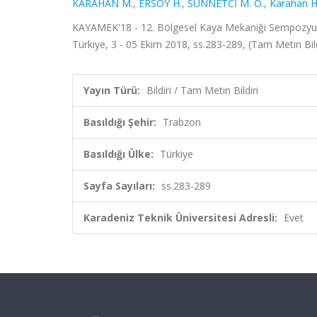
KARAHAN M.
,
ERSOY H.
,
SÜNNETCİ M. O.
,
Karahan H
KAYAMEK'18 - 12. Bölgesel Kaya Mekaniği Sempozy
Türkiye, 3 - 05 Ekim 2018, ss.283-289, (Tam Metin Bild
Yayın Türü:
Bildiri / Tam Metin Bildiri
Basıldığı Şehir:
Trabzon
Basıldığı Ülke:
Türkiye
Sayfa Sayıları:
ss.283-289
Karadeniz Teknik Üniversitesi Adresli:
Evet