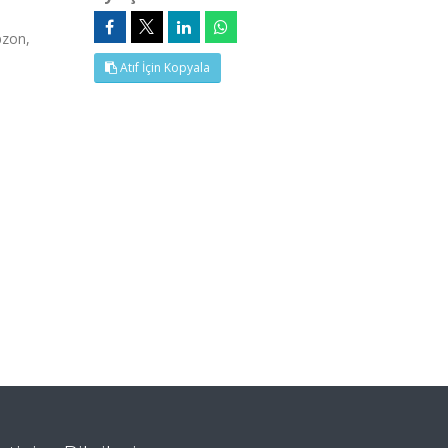
bzon,
Atıf İçin Kopyala