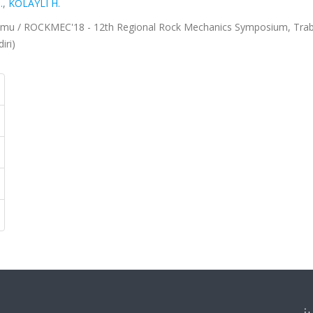
.
,
KOLAYLI H.
umu / ROCKMEC'18 - 12th Regional Rock Mechanics Symposium, Tra
iri)