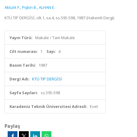
Aktürk F.
,
Pişkin B.
,
ALHAN E.
KTÜ TIP DERGİSİ, cilt.1, sa.4, ss.595-598, 1987 (Hakemli Dergi)
Yayın Türü:
Makale / Tam Makale
Cilt numarası:
1
Sayı:
4
Basım Tarihi:
1987
Dergi Adı:
KTÜ TIP DERGİSİ
Sayfa Sayıları:
ss.595-598
Karadeniz Teknik Üniversitesi Adresli:
Evet
Paylaş