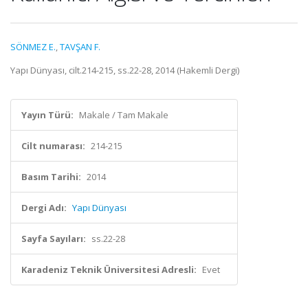
SÖNMEZ E.
,
TAVŞAN F.
Yapı Dünyası, cilt.214-215, ss.22-28, 2014 (Hakemli Dergi)
Yayın Türü:
Makale / Tam Makale
Cilt numarası:
214-215
Basım Tarihi:
2014
Dergi Adı:
Yapı Dünyası
Sayfa Sayıları:
ss.22-28
Karadeniz Teknik Üniversitesi Adresli:
Evet