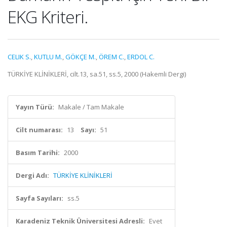
EKG Kriteri.
CELIK S.
,
KUTLU M.
,
GÖKÇE M.
,
ÖREM C.
,
ERDOL C.
TÜRKİYE KLİNİKLERİ, cilt.13, sa.51, ss.5, 2000 (Hakemli Dergi)
Yayın Türü:
Makale / Tam Makale
Cilt numarası:
13
Sayı:
51
Basım Tarihi:
2000
Dergi Adı:
TÜRKİYE KLİNİKLERİ
Sayfa Sayıları:
ss.5
Karadeniz Teknik Üniversitesi Adresli:
Evet