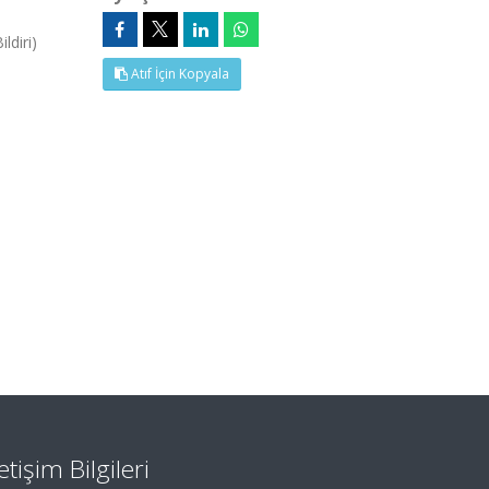
ldiri)
Atıf İçin Kopyala
letişim Bilgileri