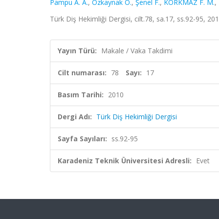
Pampu A. A.
,
Özkaynak Ö.
,
Şenel F.
,
KORKMAZ F. M.
,
Türk Diş Hekimliği Dergisi, cilt.78, sa.17, ss.92-95, 2
Yayın Türü:
Makale / Vaka Takdimi
Cilt numarası:
78
Sayı:
17
Basım Tarihi:
2010
Dergi Adı:
Türk Diş Hekimliği Dergisi
Sayfa Sayıları:
ss.92-95
Karadeniz Teknik Üniversitesi Adresli:
Evet