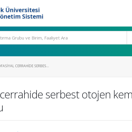
k Üniversitesi
Yönetim Sistemi
FASIYAL CERRAHIDE SERBES...
 cerrahide serbest otojen kemi
u