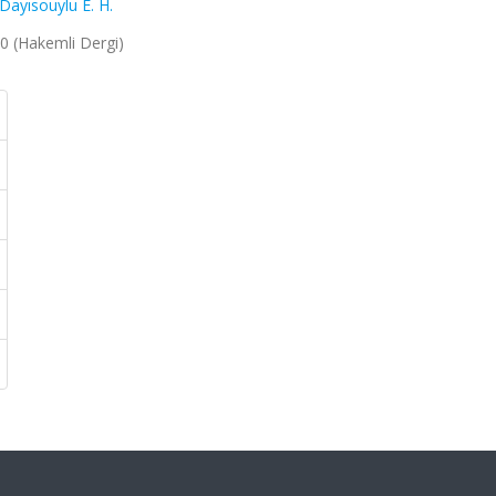
Dayısouylu E. H.
010 (Hakemli Dergi)