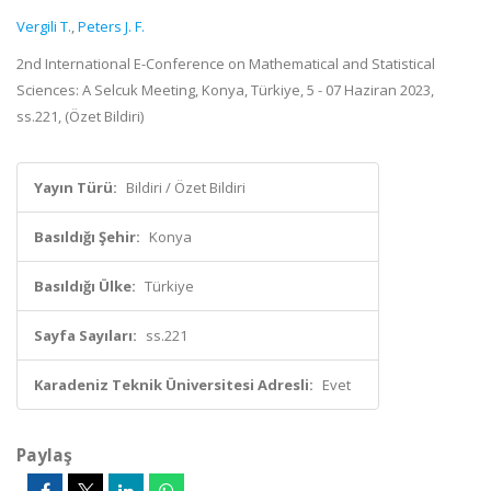
Vergili T.
,
Peters J. F.
2nd International E-Conference on Mathematical and Statistical
Sciences: A Selcuk Meeting, Konya, Türkiye, 5 - 07 Haziran 2023,
ss.221, (Özet Bildiri)
Yayın Türü:
Bildiri / Özet Bildiri
Basıldığı Şehir:
Konya
Basıldığı Ülke:
Türkiye
Sayfa Sayıları:
ss.221
Karadeniz Teknik Üniversitesi Adresli:
Evet
Paylaş