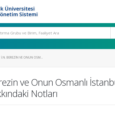
k Üniversitesi
Yönetim Sistemi
İ.N. BEREZIN VE ONUN OSM...
Berezin ve Onun Osmanlı İsta
ındaki Notları