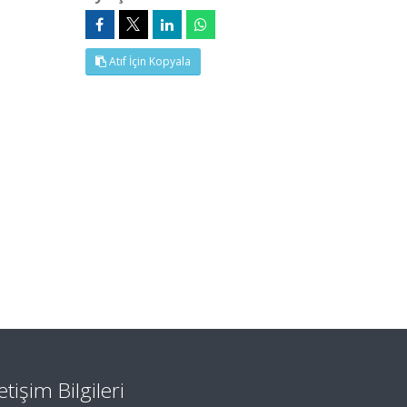
Atıf İçin Kopyala
letişim Bilgileri