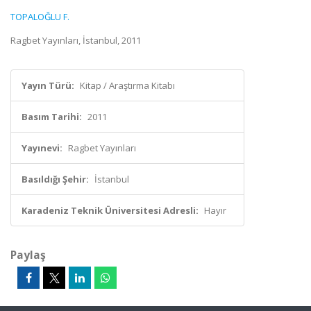
TOPALOĞLU F.
Ragbet Yayınları, İstanbul, 2011
Yayın Türü:
Kitap / Araştırma Kitabı
Basım Tarihi:
2011
Yayınevi:
Ragbet Yayınları
Basıldığı Şehir:
İstanbul
Karadeniz Teknik Üniversitesi Adresli:
Hayır
Paylaş