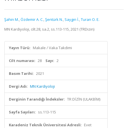
Şahin M.
,
Özdemir A. C.
,
Şentürk N.
,
Saygın İ.
,
Turan O. E.
MN Kardiyoloji, cilt.28, sa.2, ss.113-115, 2021 (TRDizin)
Yayın Türü:
Makale / Vaka Takdimi
Cilt numarası:
28
Sayı:
2
Basım Tarihi:
2021
Dergi Adı:
MN Kardiyoloji
Derginin Tarandığı İndeksler:
TR DİZİN (ULAKBİM)
Sayfa Sayıları:
ss.113-115
Karadeniz Teknik Üniversitesi Adresli:
Evet