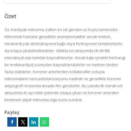
Özet
Öz: Kardiyak miksoma, kalbin en sık görülen iyi huylu tümörüdür.
Miksomalı hastalar genellikle asemptomatiktir ancak emboli,
intrakardi‐yak obstrüksiyona bağlı veya fonksiyonel semptomlarla
da ortaya çıkabilmektedirler. Sıklıkla sol atriyumda (% 60‐80)
interatriyal sep‐tumdan kaynaklanırlar. Ancak kalp içindeki herhangi
bir endokardiyal yüzeyden kaynaklanabilirler ve nadiren birden
fazla olabilirler. Koroner arterlerden kollateraller yoluyla
miksomaların neovaskülarizasyonu nadirdir ve genellikle koroner
anjiyografi sırasında tesadü‐fen görülürler. Bu yazıda ilk olarak sol
atriyumda iki ayrı kitle şeklinde ortaya çıkan ve koroner arterden
beslenen atipik miksoma olgu‐sunu sunduk.
Paylaş