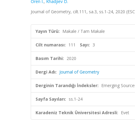
Ören İ.
,
Khadjiev D.
Journal of Geometry, cilt.111, sa.3, ss.1-24, 2020 (ES
Yayın Türü:
Makale / Tam Makale
Cilt numarası:
111
Sayı:
3
Basım Tarihi:
2020
Dergi Adı:
Journal of Geometry
Derginin Tarandığı İndeksler:
Emerging Sources
Sayfa Sayıları:
ss.1-24
Karadeniz Teknik Üniversitesi Adresli:
Evet