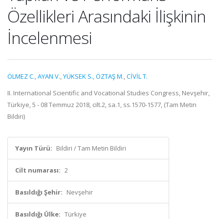
Özellikleri Arasındaki İlişkinin
İncelenmesi
ÖLMEZ C.
,
AYAN V.
,
YÜKSEK S.
,
ÖZTAŞ M.
,
CİVİL T.
II. International Scientific and Vocational Studies Congress, Nevşehir,
Türkiye, 5 - 08 Temmuz 2018, cilt.2, sa.1, ss.1570-1577, (Tam Metin
Bildiri)
Yayın Türü:
Bildiri / Tam Metin Bildiri
Cilt numarası:
2
Basıldığı Şehir:
Nevşehir
Basıldığı Ülke:
Türkiye