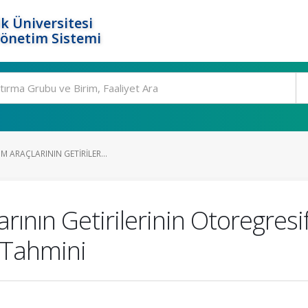
k Üniversitesi
Yönetim Sistemi
M ARAÇLARININ GETIRILER...
larının Getirilerinin Otoregres
 Tahmini