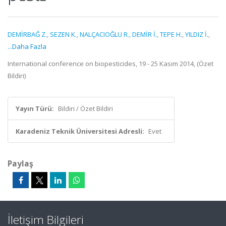
DEMİRBAĞ Z.
,
SEZEN K.
,
NALÇACIOĞLU R.
,
DEMİR İ.
,
TEPE H.
,
YILDIZ İ.
,
...Daha Fazla
International conference on biopesticides, 19 - 25 Kasım 2014, (Özet
Bildiri)
Yayın Türü:
Bildiri / Özet Bildiri
Karadeniz Teknik Üniversitesi Adresli:
Evet
Paylaş
İletişim Bilgileri