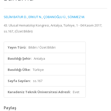
SELİM BATUR D.
,
ERKUT N.
,
ÇOBANOĞLU Ü.
,
SÖNMEZ M.
43. Ulusal Hematoloji Kongresi, Antalya, Türkiye, 1 - 04 Kasım 2017,
ss.167, (Özet Bildiri)
Yayın Türü:
Bildiri / Özet Bildiri
Basıldığı Şehir:
Antalya
Basıldığı Ülke:
Türkiye
Sayfa Sayıları:
ss.167
Karadeniz Teknik Üniversitesi Adresli:
Evet
Paylaş