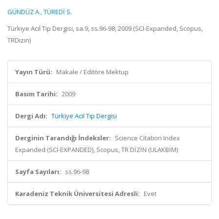
GÜNDÜZ A.
,
TÜREDİ S.
Türkiye Acil Tıp Dergisi, sa.9, ss.96-98, 2009 (SCI-Expanded, Scopus,
TRDizin)
Yayın Türü:
Makale / Editöre Mektup
Basım Tarihi:
2009
Dergi Adı:
Türkiye Acil Tıp Dergisi
Derginin Tarandığı İndeksler:
Science Citation Index
Expanded (SCI-EXPANDED), Scopus, TR DİZİN (ULAKBİM)
Sayfa Sayıları:
ss.96-98
Karadeniz Teknik Üniversitesi Adresli:
Evet