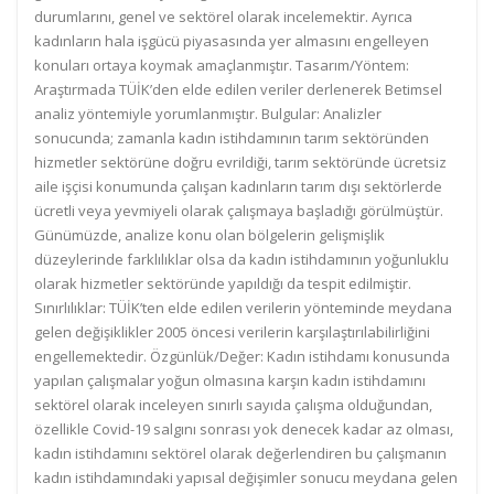
durumlarını, genel ve sektörel olarak incelemektir. Ayrıca
kadınların hala işgücü piyasasında yer almasını engelleyen
konuları ortaya koymak amaçlanmıştır. Tasarım/Yöntem:
Araştırmada TÜİK’den elde edilen veriler derlenerek Betimsel
analiz yöntemiyle yorumlanmıştır. Bulgular: Analizler
sonucunda; zamanla kadın istihdamının tarım sektöründen
hizmetler sektörüne doğru evrildiği, tarım sektöründe ücretsiz
aile işçisi konumunda çalışan kadınların tarım dışı sektörlerde
ücretli veya yevmiyeli olarak çalışmaya başladığı görülmüştür.
Günümüzde, analize konu olan bölgelerin gelişmişlik
düzeylerinde farklılıklar olsa da kadın istihdamının yoğunluklu
olarak hizmetler sektöründe yapıldığı da tespit edilmiştir.
Sınırlılıklar: TÜİK’ten elde edilen verilerin yönteminde meydana
gelen değişiklikler 2005 öncesi verilerin karşılaştırılabilirliğini
engellemektedir. Özgünlük/Değer: Kadın istihdamı konusunda
yapılan çalışmalar yoğun olmasına karşın kadın istihdamını
sektörel olarak inceleyen sınırlı sayıda çalışma olduğundan,
özellikle Covid-19 salgını sonrası yok denecek kadar az olması,
kadın istihdamını sektörel olarak değerlendiren bu çalışmanın
kadın istihdamındaki yapısal değişimler sonucu meydana gelen