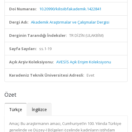
Doi Numarası:
10.20990/kilisiibfakademik.1422841
Dergi Adı:
Akademik Araştırmalar ve Çalışmalar Dergisi
Derginin Tarandığı İndeksler:
TR DİZİN (ULAKBİM)
Sayfa Sayıları:
ss.1-19
Açık Arşiv Koleksiyonu:
AVESİS Açık Erişim Koleksiyonu
Karadeniz Teknik Üniversitesi Adresli:
Evet
Özet
Türkçe
İngilizce
Amaç: Bu araştırmanın amacı, Cumhuriyet’in 100. Yılında Türkiye
genelinde ve Düzey-I Bölgeleri özelinde kadınların istihdam