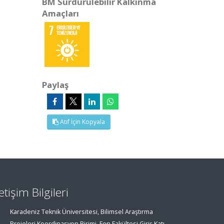
BM Sürdürülebilir Kalkınma
Amaçları
Paylaş
Atıf İçin Kopyala
letişim Bilgileri
Karadeniz Teknik Üniversitesi, Bilimsel Araştırma
Projeleri Koordinasyon Birimi, Fen Fakültesi Giriş Katı,