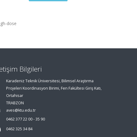
igh-dose
letişim Bilgileri
Karadeniz Teknik Üniversitesi, Bilimsel Araştırma
Projeleri Koordinasyon Birimi, Fen Fakültesi Giriş Katı,
Ortahisar
TRABZON
aves@ktu.edu.tr
0462 377 22 00 - 35 90
0462 325 34 84