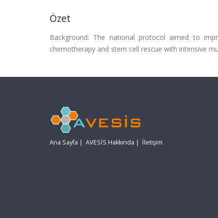
Özet
Background: The national protocol aimed to imp
chemotherapy and stem cell rescue with intensive mu
Ana Sayfa
|
AVESİS Hakkında
|
İletişim