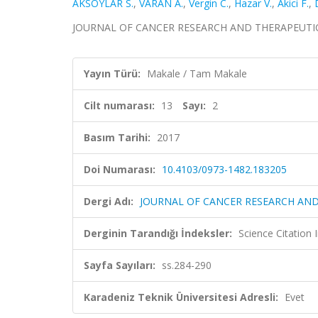
AKSOYLAR S.
,
VARAN A.
,
Vergin C.
,
Hazar V.
,
Akici F.
,
JOURNAL OF CANCER RESEARCH AND THERAPEUTICS, ci
Yayın Türü:
Makale / Tam Makale
Cilt numarası:
13
Sayı:
2
Basım Tarihi:
2017
Doi Numarası:
10.4103/0973-1482.183205
Dergi Adı:
JOURNAL OF CANCER RESEARCH AND
Derginin Tarandığı İndeksler:
Science Citation
Sayfa Sayıları:
ss.284-290
Karadeniz Teknik Üniversitesi Adresli:
Evet