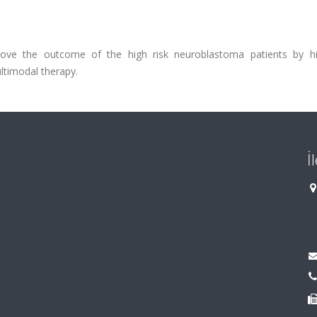
rove the outcome of the high risk neuroblastoma patients by h
ltimodal therapy.
İ