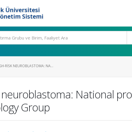
k Üniversitesi
Yönetim Sistemi
GH-RISK NEUROBLASTOMA: NA...
 neuroblastoma: National prot
ology Group