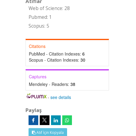
Atıflar
Web of Science: 28
Pubmed: 1
Scopus: 5
Citations
PubMed - Citation Indexes:
6
Scopus - Citation Indexes:
30
Captures
Mendeley - Readers:
38
-
see details
Paylaş
Atıf İçin Kopyala