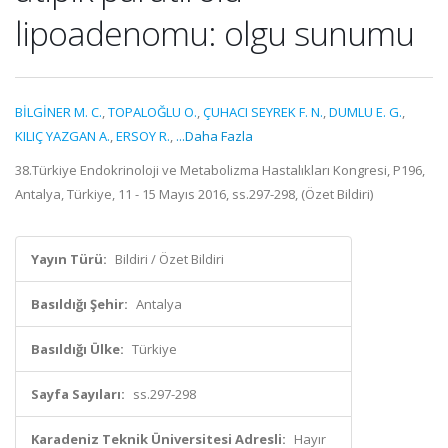
lipoadenomu: olgu sunumu
BİLGİNER M. C.
,
TOPALOĞLU O.
,
ÇUHACI SEYREK F. N.
,
DUMLU E. G.
,
KILIÇ YAZGAN A.
,
ERSOY R.
,
...Daha Fazla
38.Türkiye Endokrinoloji ve Metabolizma Hastalıkları Kongresi, P196,
Antalya, Türkiye, 11 - 15 Mayıs 2016, ss.297-298, (Özet Bildiri)
Yayın Türü:
Bildiri / Özet Bildiri
Basıldığı Şehir:
Antalya
Basıldığı Ülke:
Türkiye
Sayfa Sayıları:
ss.297-298
Karadeniz Teknik Üniversitesi Adresli:
Hayır