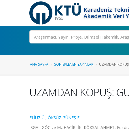
Karadeniz Tekni
Akademik Veri 
Ara
ANA SAYFA
SON EKLENEN YAYINLAR
UZAMDAN KOPUŞ:
UZAMDAN KOPUŞ: GU
ELİUZ Ü.
,
ÖKSÜZ GÜNEŞ E.
İŞGAL GÖÇ ve MUHACİRLİK, KÖKSAL AHMET, Editör, Kar