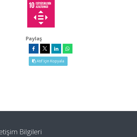
Paylaş
Atıf İçin Kopyala
letişim Bilgileri