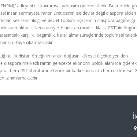
 (ENRM)” adlı yeni bir kavramsal yaklaşım önermektedir. Bu modele gö
el insan sermayesi, rantın üreticisinin ise devlet değil diaspora elitler
ından şekillendirildiği ve devlet-toplum ilişkilerinin diaspora bağımlılığı
rnek sunmaktadır. Neo-rantiyer Hindistan modeli, klasik RST’nin öngö
arasındaki karşılıklı bağımlılık, karar alma süreçlerinde toplumsal talepl
imarisi ortaya çıkarmaktadır.
iğini, Hindistan örneğinin rantın doğasını küresel ölçekte yeniden
e diaspora merkezli rantın gelecekte ekonomi-politik alanında gidere
şma, hem RST literatürüne teorik bir katkı sunmakta hem de küresel 
iden tanımlamaktadır.
İ