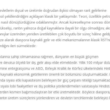
vletlerin dışsal ve üretimle doğrudan ilişkisi olmayan rant gelirlerine
 şekillendirdiğini açıklayan klasik bir yaklaşımdır. Teori, özellikle petr
rini nasıl dönüştürdüğüne odaklanmıştır. Ancak küreselleşme sonrası d
yükselişi, rantın yalnızca doğal kaynaklara dayalı bir olgu olmadığını; ak
ışlar üzerinden yeniden üretilebilen çok boyutlu bir süreç hâline geldi
e alarak diaspora kaynaklı gelir ve etki mekanizmalarının klasik RST’n
dığını ileri sürmektedir.
aynaklarına sahip olmamasına rağmen, dünyanın en büyük göçmen
e devasa ölçekli bir dış gelir akışı elde etmektedir. Yıllık 100 milyar dol
mine entegrasyonu ve ABD, Birleşik Krallık ile Körfez ülkelerindeki Hint
ış kaynaklı ekonomik getirilerinin önemli bir bölümünü oluşturmaktadır.
a siyasi etki kapasitesini belirleyen bir güç çarpanı niteliği taşımaktad
 siyasi lobi faaliyetleri ve dış politika yönlendirmeleri vasıtasıyla Hindis
plerden kısmen bağımsızlaştıran bir etki üretmektedir. Böylece diaspora,
rantın üretim süreçlerini yönlendiren ve devletin tercihlerinde belirleyi