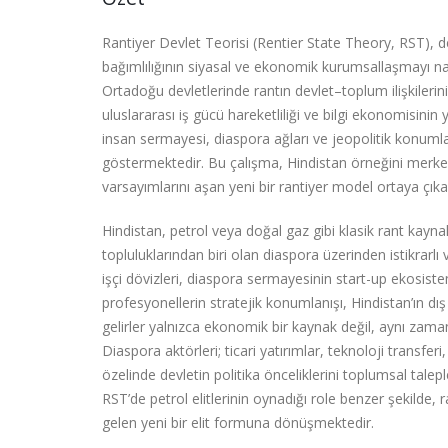
Rantiyer Devlet Teorisi (Rentier State Theory, RST), de
bağımlılığının siyasal ve ekonomik kurumsallaşmayı nasıl
Ortadoğu devletlerinde rantın devlet–toplum ilişkile
uluslararası iş gücü hareketliliği ve bilgi ekonomisinin 
insan sermayesi, diaspora ağları ve jeopolitik konumlan
göstermektedir. Bu çalışma, Hindistan örneğini merkez
varsayımlarını aşan yeni bir rantiyer model ortaya çıkar
Hindistan, petrol veya doğal gaz gibi klasik rant k
topluluklarından biri olan diaspora üzerinden istikrarlı v
işçi dövizleri, diaspora sermayesinin start-up ekosiste
profesyonellerin stratejik konumlanışı, Hindistan’ın d
gelirler yalnızca ekonomik bir kaynak değil, aynı zamand
Diaspora aktörleri; ticari yatırımlar, teknoloji transferi,
özelinde devletin politika önceliklerini toplumsal tale
RST’de petrol elitlerinin oynadığı role benzer şekilde, 
gelen yeni bir elit formuna dönüşmektedir.