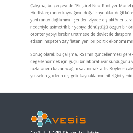
Çalışma, bu çerçevede “Eleştirel Neo-Rantiyer Model
Hindistan; rantın kaynağının doğal kaynaklar değil küres
yani rantın dağılımının içeriden ziyade dış aktörler taraf
nedeniyle asimetrik bir yapıya dönüştüğü özgün bir ö
otoriter yapıyı birebir üretmese de devlet ile diaspora 
etkisini nispeten zayıflatan yeni bir politik ekonomi m
Sonuç olarak bu çalışma, RST’nin güncellenmesi gerekt
değerlendirmek için güçlü bir laboratuvar sunduğunu v
fazla önem kazanacağını savunmaktadır. Böylece çalı
yükselen güçlerin dış gelir kaynaklarının niteliğini yen
Ana Sayfa
|
AVESİS Hakkında
|
İletişim