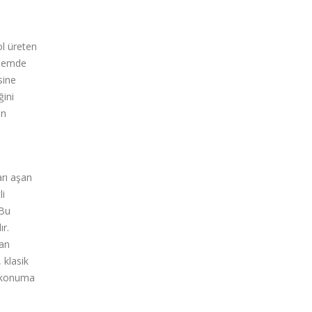
ol üreten
önemde
sine
ğini
in
arı aşan
li
 Bu
ır.
tan
 klasik
ci konuma