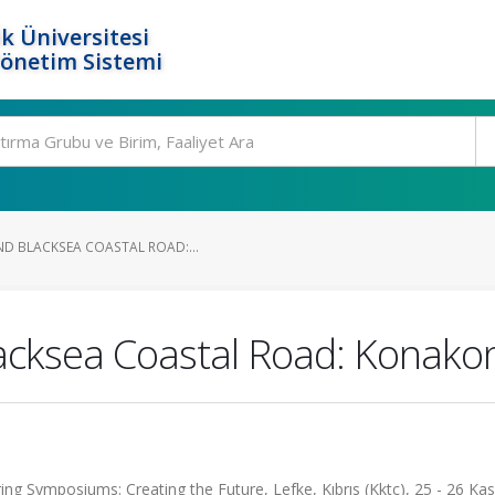
k Üniversitesi
Yönetim Sistemi
ND BLACKSEA COASTAL ROAD:...
acksea Coastal Road: Konako
ng Symposiums: Creating the Future, Lefke, Kıbrıs (Kktc), 25 - 26 Ka