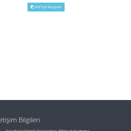
Atıf İçin Kopyala
letişim Bilgileri