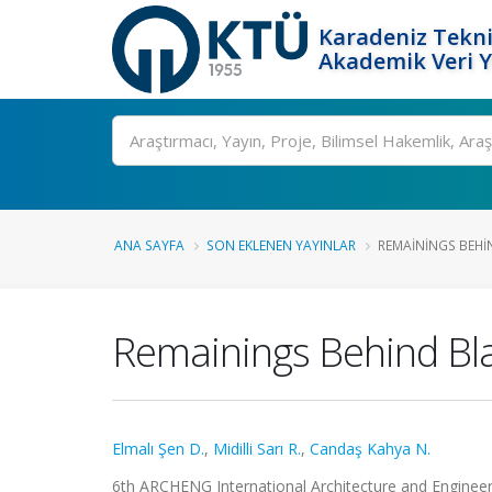
Karadeniz Tekni
Akademik Veri 
Ara
ANA SAYFA
SON EKLENEN YAYINLAR
REMAININGS BEHI
Remainings Behind Bl
Elmalı Şen D.
,
Midilli Sarı R.
,
Candaş Kahya N.
6th ARCHENG International Architecture and Engineeri