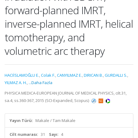
forward-planned IMRT,
inverse-planned IMRT, helical
tomotherapy, and
volumetric arc therapy
HACIİSLAMOĞLU E.
,
Colak F.
,
CANYILMAZ E.
,
DIRICAN B.
,
GURDALLI S.
,
YILMAZ A. H.
,
...Daha Fazla
PHYSICA MEDICA-EUROPEAN JOURNAL OF MEDICAL PHYSICS, cilt.31,
sa.4, ss.360-367, 2015 (SCI-Expanded, Scopus)
Yayın Türü:
Makale / Tam Makale
Cilt numarası:
31
Sayı:
4