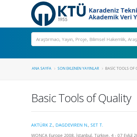
Karadeniz Tekni
Akademik Veri 
Ara
ANA SAYFA
SON EKLENEN YAYINLAR
BASIC TOOLS OF 
Basic Tools of Quality
AKTÜRK Z.
,
DAGDEVIREN N.
,
SET T.
WONCA Europe 2008, İstanbul, Türkiye, 4 - 07 Eylül 200